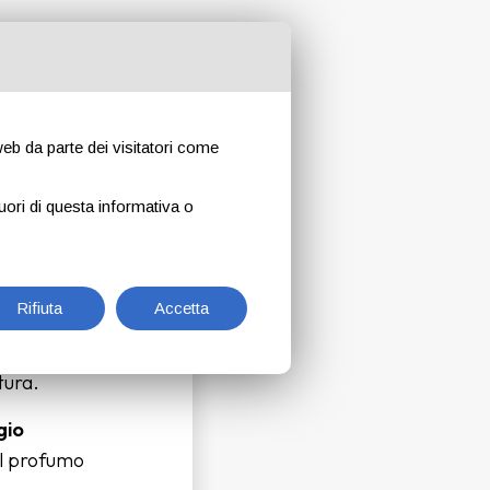
ROFUMI DI
 web da parte dei visitatori come
uori di questa informativa o
Rifiuta
Accetta
e il tempo
tura.
gio
dal profumo