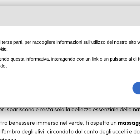
SATI TRA NATURA E P
di terze parti, per raccogliere informazioni sull’utilizzo del nostro sito
okie
.
CAMPI 🌸
endo questa informativa, interagendo con un link o un pulsante al di f
odo.
e colline romagnole, c'è un piccolo angolo di paradiso dov
ori spariscono e resta solo la bellezza essenziale della na
tro benessere immerso nel verde, ti aspetta un
massag
ll’ombra degli ulivi, circondato dal canto degli uccelli e 