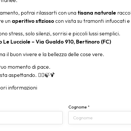
ontanee.
tamento, potrai rilassarti con una
tisana naturale
raccol
re un
aperitivo sfizioso
con vista su tramonti infuocati e f
no stress, solo silenzi, sorrisi e piccoli lussi semplici.
 Le Lucciole – Via Gualdo 910, Bertinoro (FC)
a il buon vivere e la bellezza delle cose vere.
 tuo momento di pace.
 sta aspettando. 💆‍♀️🍃🍹
ori informazioni
Cognome
*