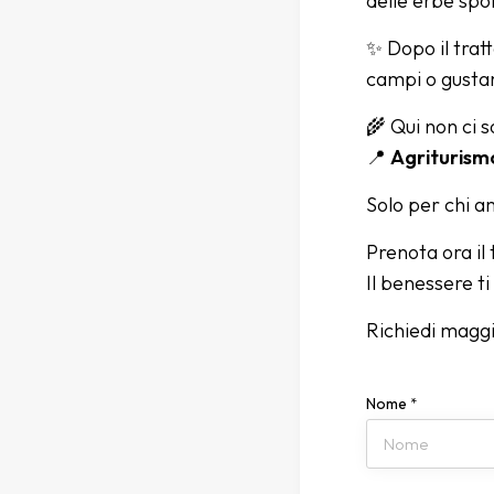
delle erbe sp
✨ Dopo il trat
campi o gusta
🌾 Qui non ci so
📍
Agriturismo
Solo per chi am
Prenota ora il
Il benessere ti
Richiedi maggi
Nome
*