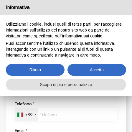
Informativa
Utilizziamo i cookie, inclusi quelli di terze parti, per raccogliere
informazioni sull’utilizzo del nostro sito web da parte dei
Disiscrizione
visitatori come specificato nell'
informativa sui cookie
.
Puoi acconsentirne l'utilizzo chiudendo questa informativa,
interagendo con un link o un pulsante al di fuori di questa
informativa o continuando a navigare in altro modo.
Se
non vuoi ricevere
più le nostre
Rifiuta
Accetta
comunicazioni, offerte, novità, inserisci il tuo
telefono e/o indirizzo email
per disiscriverti
Scopri di più e personalizza
dalla lista
.
Telefono
*
+39
Email
*